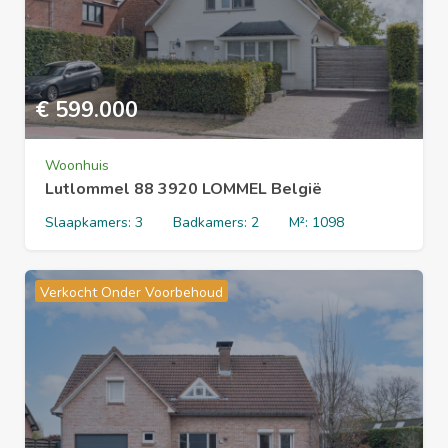
€
599.000
Woonhuis
Lutlommel 88 3920 LOMMEL België
Slaapkamers:
3
Badkamers:
2
M²:
1098
Verkocht Onder Voorbehoud