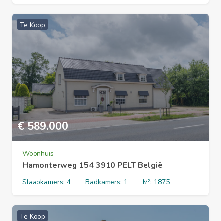
Te Koop
€
589.000
Woonhuis
Hamonterweg 154 3910 PELT België
Slaapkamers:
4
Badkamers:
1
M²:
1875
Te Koop