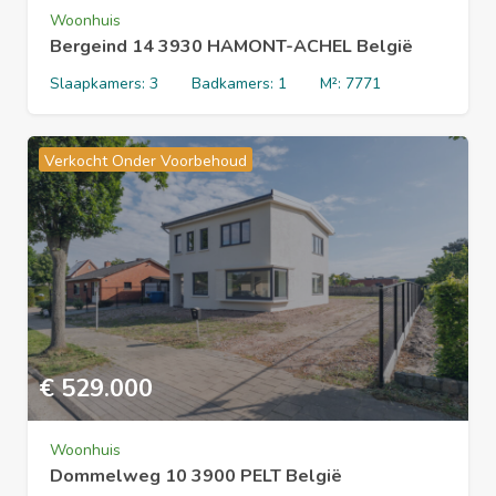
Woonhuis
Bergeind 14 3930 HAMONT-ACHEL België
Slaapkamers:
3
Badkamers:
1
M²:
7771
Verkocht Onder Voorbehoud
€
529.000
Woonhuis
Dommelweg 10 3900 PELT België