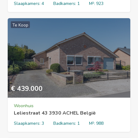
Slaapkamers:
4
Badkamers:
1
M²:
923
Te Koop
€
439.000
Woonhuis
Leliestraat 43 3930 ACHEL België
Slaapkamers:
3
Badkamers:
1
M²:
988