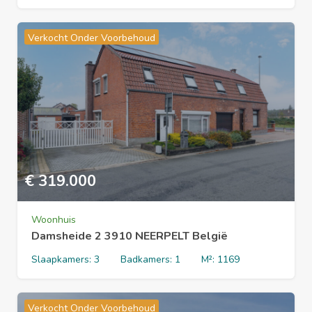
Verkocht Onder Voorbehoud
€
319.000
Woonhuis
Damsheide 2 3910 NEERPELT België
Slaapkamers:
3
Badkamers:
1
M²:
1169
Verkocht Onder Voorbehoud