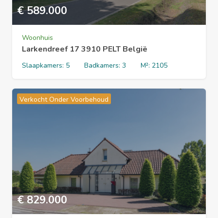
€
589.000
Woonhuis
Larkendreef 17 3910 PELT België
Slaapkamers:
5
Badkamers:
3
M²:
2105
Verkocht Onder Voorbehoud
€
829.000