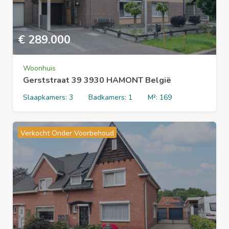
€
289.000
Woonhuis
Gerststraat 39 3930 HAMONT België
Slaapkamers:
3
Badkamers:
1
M²:
169
Verkocht Onder Voorbehoud