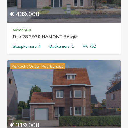
€
439.000
Woonhuis
Dijk 28 3930 HAMONT België
Slaapkamers:
4
Badkamers:
1
M²:
752
Verkocht Onder Voorbehoud
€
319.000