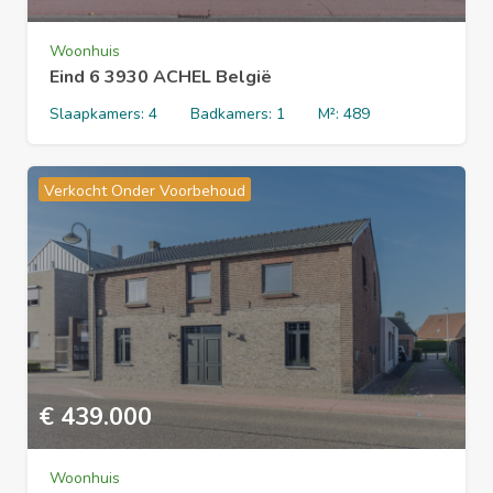
Woonhuis
Eind 6 3930 ACHEL België
Slaapkamers:
4
Badkamers:
1
M²:
489
Verkocht Onder Voorbehoud
€
439.000
Woonhuis