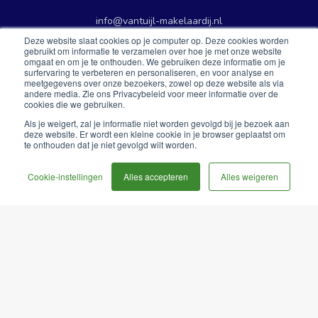
info@vantuijl-makelaardij.nl
Deze website slaat cookies op je computer op. Deze cookies worden
+31 (0)6 30 33 57 45
gebruikt om informatie te verzamelen over hoe je met onze website
omgaat en om je te onthouden. We gebruiken deze informatie om je
surfervaring te verbeteren en personaliseren, en voor analyse en
Volg ons
meetgegevens over onze bezoekers, zowel op deze website als via
andere media. Zie ons Privacybeleid voor meer informatie over de
cookies die we gebruiken.
Als je weigert, zal je informatie niet worden gevolgd bij je bezoek aan
deze website. Er wordt een kleine cookie in je browser geplaatst om
te onthouden dat je niet gevolgd wilt worden.
Over Van Tuijl Makelaardij
Cookie-instellingen
Alles accepteren
Alles weigeren
Voor al uw verkoop, aankoop, verhuur en taxaties van woningen
op de particuliere woningmarkt.
Privacy Policy
Disclaimer
Cookiestatement Van Tuijl makelaardij