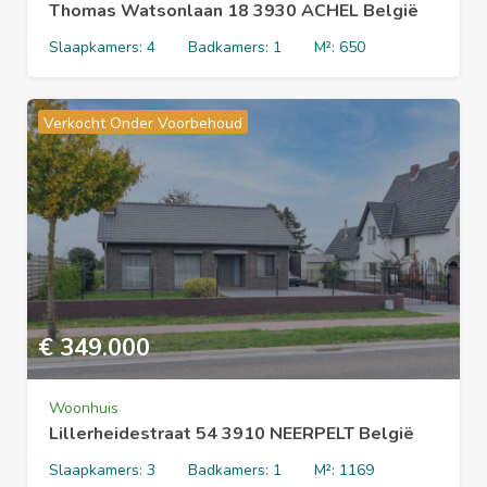
Thomas Watsonlaan 18 3930 ACHEL België
Slaapkamers:
4
Badkamers:
1
M²:
650
Verkocht Onder Voorbehoud
€
349.000
Woonhuis
Lillerheidestraat 54 3910 NEERPELT België
Slaapkamers:
3
Badkamers:
1
M²:
1169