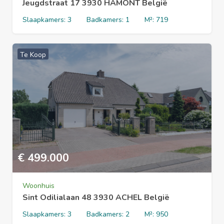
Jeugdstraat 17 3930 HAMONT België
Slaapkamers:
3
Badkamers:
1
M²:
719
Te Koop
€
499.000
Woonhuis
Sint Odilialaan 48 3930 ACHEL België
Slaapkamers:
3
Badkamers:
2
M²:
950