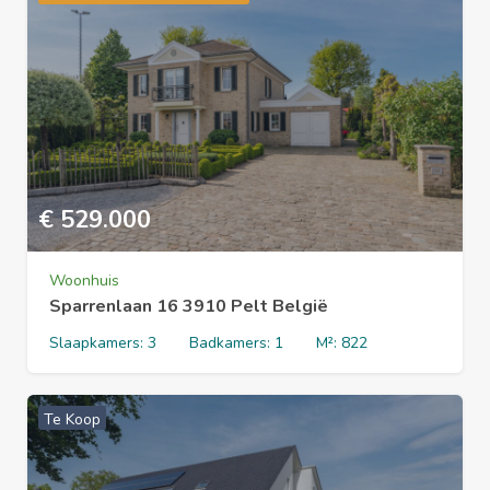
€
529.000
Woonhuis
Sparrenlaan 16 3910 Pelt België
Slaapkamers:
3
Badkamers:
1
M²:
822
Te Koop