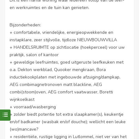
Dit is een riante woning waar iedereen volop van de leef-
en werkruimtes en de tuin kan genieten.
Bijzonderheden:
+ comfortabele, vriendelijke, energieopwekkende en
instapklare, zeer stijlvolle, tijdloze NIEUWBOUWVILLA
+ HANDELSRUIMTE op zichtlocatie (hoekperceel) voor uw
praktijk, salon of kantoor
+ geweldige leefruimtes, goed uitgeruste leefkeuken met
o.a. Dekton werkblad, Quooker mengkraan, Bora
inductiekookplaten met ingebouwde afzuiging/dampkap,
AEG combimagnetronoven matt blackline, AEG
combi(stoom)oven, AEG comfort vaatwasser, Boretti
wijnkoelkast
+ voorraad/wasberging
+ zolder biedt potentie tot extra slaapkamer(s), keukentje
en/of badkamer (wasbak en/of douche); wellicht een leuke
(wo)mancave?
+ residentiële, rustige ligging in Lutlommel, niet ver van het