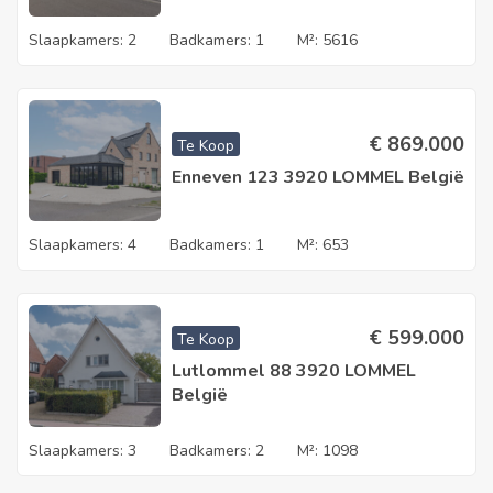
Slaapkamers:
2
Badkamers:
1
M²:
5616
€
869.000
Te Koop
Enneven 123 3920 LOMMEL België
Slaapkamers:
4
Badkamers:
1
M²:
653
€
599.000
Te Koop
Lutlommel 88 3920 LOMMEL
België
Slaapkamers:
3
Badkamers:
2
M²:
1098