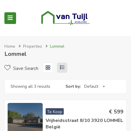
submenu (Woningaanbod)
submenu (Woning kopen)
Home
Properties
Lommel
Lommel
Save Search
submenu (Diensten)
Showing all 3 results
Sort by:
Default
€
599
Te Koop
Vrijheidsstraat 8/10 3920 LOMMEL
België