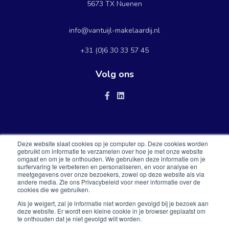
5673 TX Nuenen
info@vantuijl-makelaardij.nl
+31 (0)6 30 33 57 45
Volg ons
Over Van Tuijl Makelaardij
Deze website slaat cookies op je computer op. Deze cookies worden
gebruikt om informatie te verzamelen over hoe je met onze website
omgaat en om je te onthouden. We gebruiken deze informatie om je
Voor al uw verkoop, aankoop, verhuur en taxaties van woningen
surfervaring te verbeteren en personaliseren, en voor analyse en
meetgegevens over onze bezoekers, zowel op deze website als via
op de particuliere woningmarkt.
andere media. Zie ons Privacybeleid voor meer informatie over de
cookies die we gebruiken.
Als je weigert, zal je informatie niet worden gevolgd bij je bezoek aan
deze website. Er wordt een kleine cookie in je browser geplaatst om
Privacy Policy
Disclaimer
te onthouden dat je niet gevolgd wilt worden.