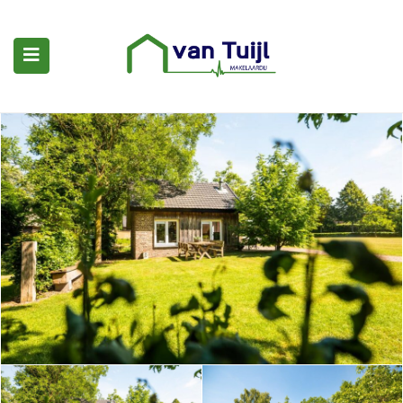
submenu (Woningaanbod)
submenu (Woning kopen)
submenu (Diensten)