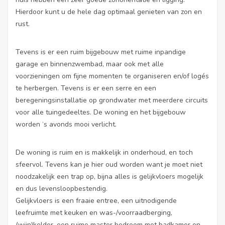
Hierdoor kunt u de hele dag optimaal genieten van zon en
rust.
Tevens is er een ruim bijgebouw met ruime inpandige
garage en binnenzwembad, maar ook met alle
voorzieningen om fijne momenten te organiseren en/of logés
te herbergen. Tevens is er een serre en een
beregeningsinstallatie op grondwater met meerdere circuits
voor alle tuingedeeltes. De woning en het bijgebouw
worden ‘s avonds mooi verlicht.
De woning is ruim en is makkelijk in onderhoud, en toch
sfeervol. Tevens kan je hier oud worden want je moet niet
noodzakelijk een trap op, bijna alles is gelijkvloers mogelijk
en dus levensloopbestendig.
Gelijkvloers is een fraaie entree, een uitnodigende
leefruimte met keuken en was-/voorraadberging,
(wijn)kelder, een ruime master bedroom met badkamer en