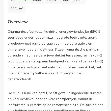
7771 m²
Overview
Charmante, sfeervolle, lichtrijke, energievriendelijke (EPC B),
zeer goed onderhouden villa met grote leefruimte, apart
bijgebouw met ruime garage voor meerdere auto’s en
binnenzwembad en wellness & zeer romantische parktuin
op zuiden met meerdere (overdekte) terrassen, ruim 275 m2
woonoppervlakte, op een landgoed van 77a 71ca (7771 m2)
in nette en rustige straat nabij de dorpskern van Achel, net
over de grens bij Valkenswaard. Privacy en rust
gegarandeerd!
De villa is ruim van opzet, heeft gezellig ingedeelde ruimtes
en veel lichtinval door de vele raampartijen. Vanuit de
leefruimtes is er zicht op de romantische tuin. De tuin en het
huis hebben een zeer goede zonoriëntatie en ligging.