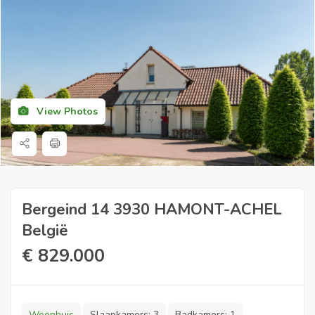
View Photos
Bergeind 14 3930 HAMONT-ACHEL
België
€
829.000
Woonhuis
Slaapkamers:
3
Badkamers:
1