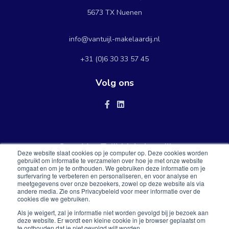
5673 TX Nuenen
info@vantuijl-makelaardij.nl
+31 (0)6 30 33 57 45
Volg ons
Over Van Tuijl Makelaardij
Deze website slaat cookies op je computer op. Deze cookies worden
gebruikt om informatie te verzamelen over hoe je met onze website
omgaat en om je te onthouden. We gebruiken deze informatie om je
Voor al uw verkoop, aankoop, verhuur en taxaties van woningen
surfervaring te verbeteren en personaliseren, en voor analyse en
meetgegevens over onze bezoekers, zowel op deze website als via
op de particuliere woningmarkt.
andere media. Zie ons Privacybeleid voor meer informatie over de
cookies die we gebruiken.
Als je weigert, zal je informatie niet worden gevolgd bij je bezoek aan
deze website. Er wordt een kleine cookie in je browser geplaatst om
Privacy Policy
Disclaimer
te onthouden dat je niet gevolgd wilt worden.