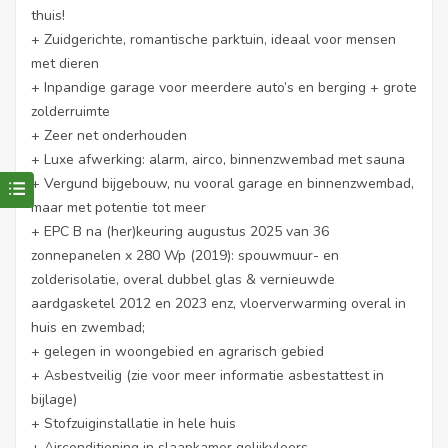
thuis!
+ Zuidgerichte, romantische parktuin, ideaal voor mensen
met dieren
+ Inpandige garage voor meerdere auto’s en berging + grote
zolderruimte
+ Zeer net onderhouden
+ Luxe afwerking: alarm, airco, binnenzwembad met sauna
+ Vergund bijgebouw, nu vooral garage en binnenzwembad,
maar met potentie tot meer
+ EPC B na (her)keuring augustus 2025 van 36
zonnepanelen x 280 Wp (2019): spouwmuur- en
zolderisolatie, overal dubbel glas & vernieuwde
aardgasketel 2012 en 2023 enz, vloerverwarming overal in
huis en zwembad;
+ gelegen in woongebied en agrarisch gebied
+ Asbestveilig (zie voor meer informatie asbestattest in
bijlage)
+ Stofzuiginstallatie in hele huis
+ Airconditioning in slaapkamer gelijkvloers